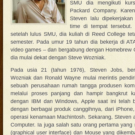
SMU dia mengikuti kurs
Packard Company. Karena
Steven lalu dipekerjakan
time di tempat tersebut.
setelah lulus SMU, dia kuliah di Reed College tet
semester. Pada umur 19 tahun dia bekerja di AT
video games – dan bergabung dengan Homebrew Co
dia mulai dekat dengan Steve Wozniak.
Pada usia 21 (tahun 1976), Steven Jobs, be
Wozniak dan Ronald Wayne mulai merintis pendi
sebuah perusahaan rumah tangga produsen kompu
melalui proses panjang dan hampir bangkrut k
dengan IBM dan Windows, Apple saat ini telah b
dengan berbagai produk canggihnya, dari iPhone,
operasi kenamaan Machintosh. Sekarang, Steven 
Computer. Ia juga salah satu orang pertama yan
(graphical user interface) dan Mouse yang dikem