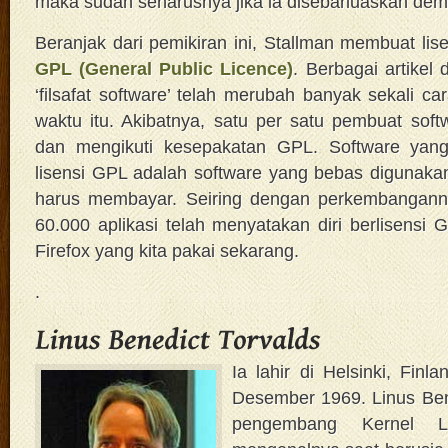
maka sudah seharusnya jika ia disebarluaskan de
Beranjak dari pemikiran ini, Stallman membuat lis
GPL (General Public Licence)
. Berbagai artikel 
‘filsafat software’ telah merubah banyak sekali c
waktu itu. Akibatnya, satu per satu pembuat soft
dan mengikuti kesepakatan GPL. Software yan
lisensi GPL adalah software yang bebas digunaka
harus membayar. Seiring dengan perkembangannya
60.000 aplikasi telah menyatakan diri berlisensi 
Firefox yang kita pakai sekarang.
.
Ia lahir di Helsinki, Finl
Desember 1969. Linus Ben
pengembang Kernel L