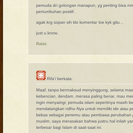
pemuda dri golongan manapun, yg penting bisa 
pertumbuhan positif..
agak krg sopan sih klo komentar loe kyk gitu..,
just u know..
Balas
Rifa'i
berkata:
Maaf, tanpa bermaksud menyinggung, selama masi
kebencian, dendam, merasa paling benar, mau men
ingin menyaingi; pemuda islam sepertinya masih b
mendatangkan ridho-Nya untuk memiliki ide atau p
bebas sebagai penemu atau pembawa perubahan po
muslim, saya merasakan bahwa justru hal inilah y
terbesar bagi Islam di saat-saat ini.