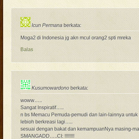
Icun Permana
berkata:
Moga2 di Indonesia jg akn mcul orang2 spti mreka
Balas
Kusumowardono
berkata:
woww…..
Sangat Inspiratif…..
n bs Memacu Pemuda-pemudi dan lain-lainnya untuk le
lebioh berkreasi lagi…..
sesuai dengan bakat dan kemampuanNya masing-ma
SMANGADD…..CI: !!!!!!!!