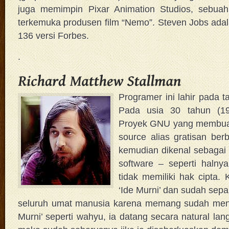
juga memimpin Pixar Animation Studios, sebua
terkemuka produsen film “Nemo”. Steven Jobs ada
136 versi Forbes.
.
Programer ini lahir pada 
Pada usia 30 tahun (19
Proyek GNU yang membuat
source alias gratisan ber
kemudian dikenal sebagai 
software – seperti halny
tidak memiliki hak cipta. 
‘Ide Murni’ dan sudah sepa
seluruh umat manusia karena memang sudah menja
Murni’ seperti wahyu, ia datang secara natural lang