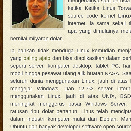
mengenalnya saat berusia 
ketika Ketika Linus Torv
source code kernel
Linu
internet, ia sama sekali
apa yang dimulainya mela
bernilai milyaran dolar.
Ia bahkan tidak menduga Linux kemudian menja
yang
paling ajaib
dan bisa diaplikasikan dalam ber
seperti server, komputer desktop, tablet PC, h
mobil hingga pesawat ulang alik buatan NASA. Saat
seluruh dunia menggunakan Linux, jauh di atas 
mengejar Windows. Dan 12,7% server interne
menggunakan Linux, jauh di atas UNIX, BSD,
meningkat menggerus pasar Windows Server. M
ratusan ribu dolar pertahun, Linus telah mencip
dalam industri komputer mulai dari Debian, Man
Ubuntu dan banyak developer software open source