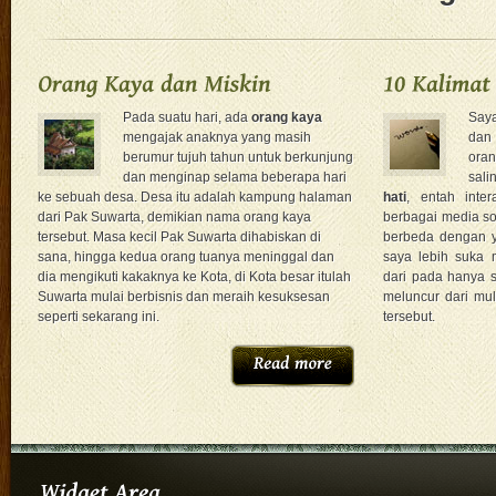
Pada suatu hari, ada
orang kaya
Say
mengajak anaknya yang masih
dan
berumur tujuh tahun untuk berkunjung
ora
dan menginap selama beberapa hari
sal
ke sebuah desa. Desa itu adalah kampung halaman
hati
, entah inter
dari Pak Suwarta, demikian nama orang kaya
berbagai media sos
tersebut. Masa kecil Pak Suwarta dihabiskan di
berbeda dengan
sana, hingga kedua orang tuanya meninggal dan
saya lebih suka 
dia mengikuti kakaknya ke Kota, di Kota besar itulah
dari pada hanya 
Suwarta mulai berbisnis dan meraih kesuksesan
meluncur dari mul
seperti sekarang ini.
tersebut.