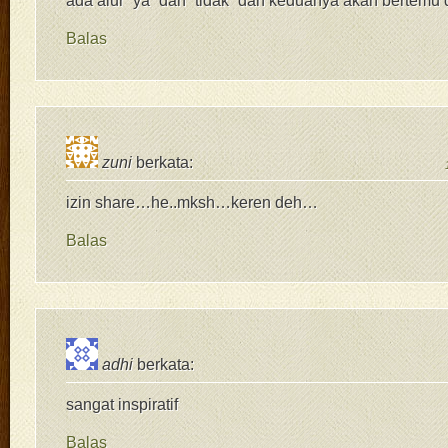
ada alur “ya” dan “tidak” dan keduanya akan bertemu 
Balas
zuni
berkata:
izin share…he..mksh…keren deh…
Balas
adhi
berkata:
sangat inspiratif
Balas