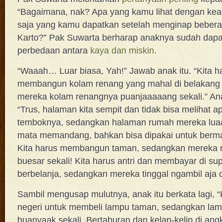
“Bagaimana, nak? Apa yang kamu lihat dengan kea
saja yang kamu dapatkan setelah menginap bebera
Karto?” Pak Suwarta berharap anaknya sudah da
perbedaan antara
kaya dan miskin
.
“Waaah… Luar biasa, Yah!” Jawab anak itu. “Kita ha
membangun kolam renang yang mahal di belakang
mereka kolam renangnya puanjaaaaang sekali.” Ana
“Trus, halaman kita sempit dan tidak bisa melihat 
temboknya, sedangkan halaman rumah mereka luaa
mata memandang, bahkan bisa dipakai untuk berma
Kita harus membangun taman, sedangkan mereka m
buesar sekali! Kita harus antri dan membayar di sup
berbelanja, sedangkan mereka tinggal ngambil aja d
Sambil mengusap mulutnya, anak itu berkata lagi, “K
negeri untuk membeli lampu taman, sedangkan la
buanyaak sekali. Bertaburan dan kelap-kelip di angk