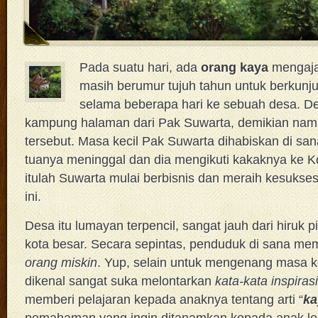
Pada suatu hari, ada
orang kaya
mengaja
masih berumur tujuh tahun untuk berkun
selama beberapa hari ke sebuah desa. De
kampung halaman dari Pak Suwarta, demikian nam
tersebut. Masa kecil Pak Suwarta dihabiskan di sa
tuanya meninggal dan dia mengikuti kakaknya ke Ko
itulah Suwarta mulai berbisnis dan meraih kesukse
ini.
Desa itu lumayan terpencil, sangat jauh dari hiruk
kota besar. Secara sepintas, penduduk di sana mema
orang miskin
. Yup, selain untuk mengenang masa k
dikenal sangat suka melontarkan
kata-kata inspirasi
memberi pelajaran kepada anaknya tentang arti “
ka
pemahaman yang ingin ditanamkan kepada anak le