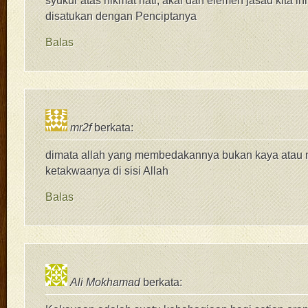
syukur atas nikmat hati, akal dan elemen jasad kita in
disatukan dengan Penciptanya
Balas
mr2f
berkata:
dimata allah yang membedakannya bukan kaya atau m
ketakwaanya di sisi Allah
Balas
Ali Mokhamad
berkata: