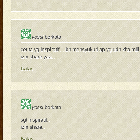
yossi
berkata:
cerita yg inspiratif…lbh mensyukuri ap yg udh kita mil
izin share yaa…
Balas
yossi
berkata:
sgt inspiratif..
izin share..
Balas