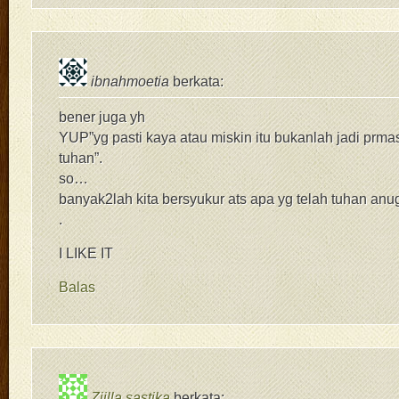
ibnahmoetia
berkata:
bener juga yh
YUP”yg pasti kaya atau miskin itu bukanlah jadi prma
tuhan”.
so…
banyak2lah kita bersyukur ats apa yg telah tuhan anu
.
I LIKE IT
Balas
Ziilla sastika
berkata: