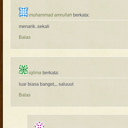
muhammad amrullah
berkata:
menarik..sekali
Balas
iqlima
berkata:
luar biasa banget,,, saluuut
Balas