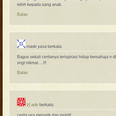
lebih kepada sang anak.
Balas
made yasa
berkata:
Bagus sekali ceritanya terispirasi hidup bersahaja n
sngt nikmat….!!!
Balas
Vj ade
berkata:
cerita yea menarik dan inpirtif