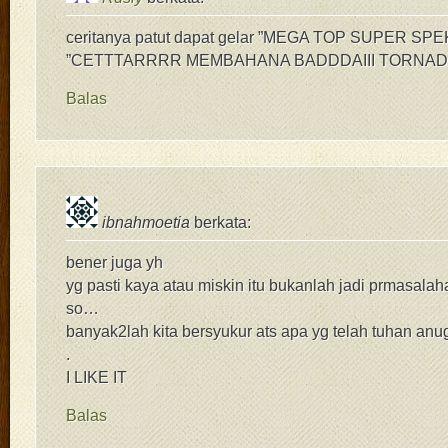
ceritanya patut dapat gelar ”MEGA TOP SUPER S
”CETTTARRRR MEMBAHANA BADDDAIII TORNAD
Balas
ibnahmoetia
berkata:
bener juga yh
yg pasti kaya atau miskin itu bukanlah jadi prmasalah
so…
banyak2lah kita bersyukur ats apa yg telah tuhan anu
.
I LIKE IT
Balas