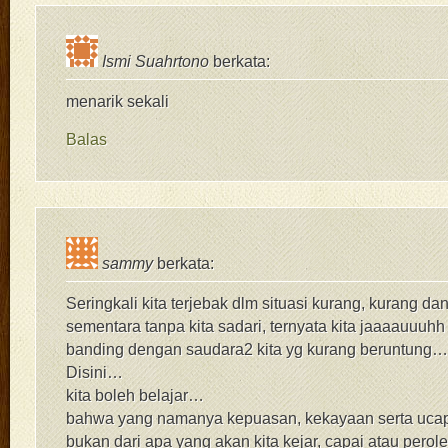
Ismi Suahrtono
berkata:
menarik sekali
Balas
sammy
berkata:
Seringkali kita terjebak dlm situasi kurang, kurang d
sementara tanpa kita sadari, ternyata kita jaaaauuuhh
banding dengan saudara2 kita yg kurang beruntung…
Disini…
kita boleh belajar…
bahwa yang namanya kepuasan, kekayaan serta ucap
bukan dari apa yang akan kita kejar, capai atau perole