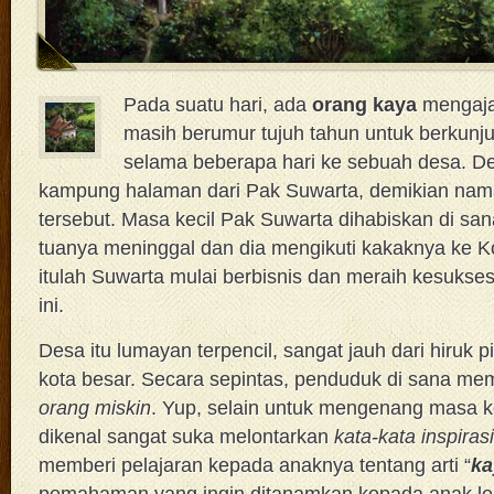
Pada suatu hari, ada
orang kaya
mengaja
masih berumur tujuh tahun untuk berkun
selama beberapa hari ke sebuah desa. De
kampung halaman dari Pak Suwarta, demikian nam
tersebut. Masa kecil Pak Suwarta dihabiskan di sa
tuanya meninggal dan dia mengikuti kakaknya ke Ko
itulah Suwarta mulai berbisnis dan meraih kesukse
ini.
Desa itu lumayan terpencil, sangat jauh dari hiruk
kota besar. Secara sepintas, penduduk di sana mema
orang miskin
. Yup, selain untuk mengenang masa k
dikenal sangat suka melontarkan
kata-kata inspirasi
memberi pelajaran kepada anaknya tentang arti “
ka
pemahaman yang ingin ditanamkan kepada anak le