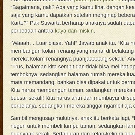
“Bagaimana, nak? Apa yang kamu lihat dengan kea
saja yang kamu dapatkan setelah menginap bebera
Karto?” Pak Suwarta berharap anaknya sudah da
perbedaan antara
kaya dan miskin
.
“Waaah… Luar biasa, Yah!” Jawab anak itu. “Kita ha
membangun kolam renang yang mahal di belakang
mereka kolam renangnya puanjaaaaang sekali.” Ana
“Trus, halaman kita sempit dan tidak bisa melihat 
temboknya, sedangkan halaman rumah mereka luaa
mata memandang, bahkan bisa dipakai untuk berma
Kita harus membangun taman, sedangkan mereka m
buesar sekali! Kita harus antri dan membayar di sup
berbelanja, sedangkan mereka tinggal ngambil aja d
Sambil mengusap mulutnya, anak itu berkata lagi, “K
negeri untuk membeli lampu taman, sedangkan la
buanyaak sekali. Bertaburan dan kelap-kelip di angk