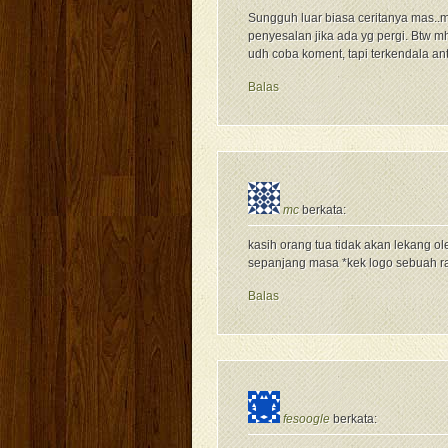
Sungguh luar biasa ceritanya mas..mo
penyesalan jika ada yg pergi. Btw m
udh coba koment, tapi terkendala a
Balas
mc
berkata:
kasih orang tua tidak akan lekang o
sepanjang masa *kek logo sebuah r
Balas
fesoogle
berkata: