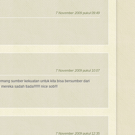
7 November 2009 pukul 09:49
7 November 2009 pukul 10:07
ng sumber kekuatan untuk kita bisa bersumber dari
ereka sadah tiada!!!!!!! nice sob!!!
7 November 2009 pukul 12:35