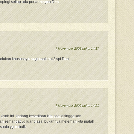
pingi setiap ada pertandingan Den
7 November 2009 pukul 14:17
ndukan khususnya bagi anak laki2 spt Den
7 November 2009 pukul 14:21
 kisah ini. kadang kesedihan kita saat ditinggalkan
 semangat yg luar biasa. bukannya melemah kita malah
uatu yg terbaik.