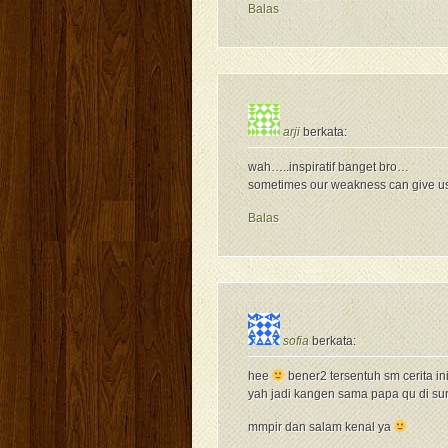
Balas
arji
berkata:
wah…..inspiratif banget bro…
sometimes our weakness can give us 
Balas
sofia
berkata:
hee
bener2 tersentuh sm cerita ini
yah jadi kangen sama papa qu di su
mmpir dan salam kenal ya