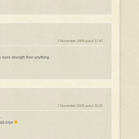
7 November 2009 pukul 17:47
more strength then anything..
7 November 2009 pukul 20:35
,
rga juga