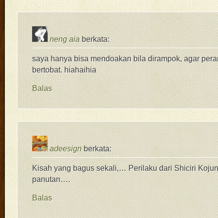
neng aia
berkata:
saya hanya bisa mendoakan bila dirampok, agar per
bertobat. hiahaihia
Balas
adeesign
berkata:
Kisah yang bagus sekali,… Perilaku dari Shiciri Kojun 
panutan….
Balas