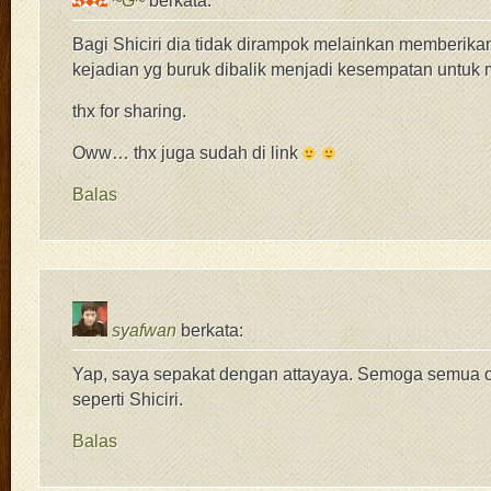
~G~
berkata:
Bagi Shiciri dia tidak dirampok melainkan memberik
kejadian yg buruk dibalik menjadi kesempatan untuk 
thx for sharing.
Oww… thx juga sudah di link
Balas
syafwan
berkata:
Yap, saya sepakat dengan attayaya. Semoga semua or
seperti Shiciri.
Balas