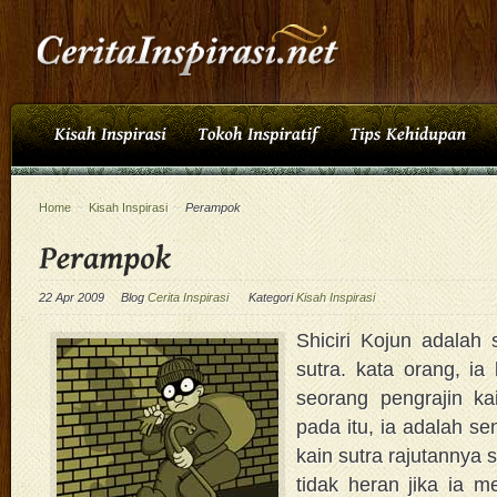
Home
~
Kisah Inspirasi
~
Perampok
22 Apr 2009
Blog
Cerita Inspirasi
Kategori
Kisah Inspirasi
Shiciri Kojun adalah 
sutra. kata orang, i
seorang pengrajin kai
pada itu, ia adalah se
kain sutra rajutannya 
tidak heran jika ia m