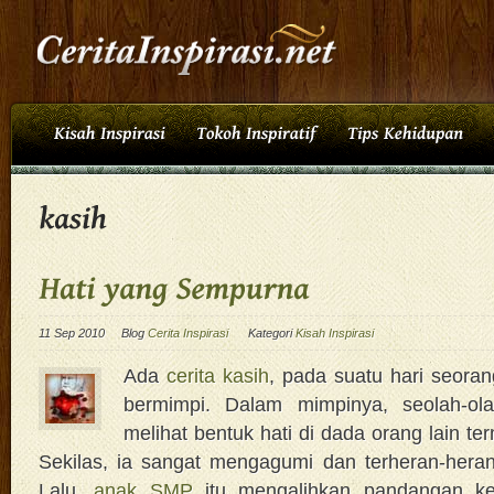
11 Sep 2010
Blog
Cerita Inspirasi
Kategori
Kisah Inspirasi
Ada
cerita kasih
, pada suatu hari seora
bermimpi. Dalam mimpinya, seolah-ola
melihat bentuk hati di dada orang lain te
Sekilas, ia sangat mengagumi dan terheran-hera
Lalu,
anak SMP
itu mengalihkan pandangan ke 