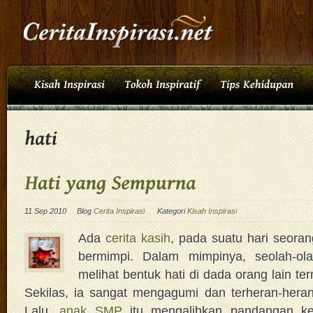
11 Sep 2010
Blog
Cerita Inspirasi
Kategori
Kisah Inspirasi
Ada
cerita kasih
, pada suatu hari seora
bermimpi. Dalam mimpinya, seolah-ola
melihat bentuk hati di dada orang lain te
Sekilas, ia sangat mengagumi dan terheran-hera
Lalu,
anak SMP
itu mengalihkan pandangan ke 