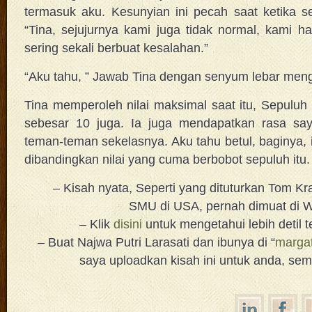
termasuk aku. Kesunyian ini pecah saat ketika s
“Tina, sejujurnya kami juga tidak normal, kami h
sering sekali berbuat kesalahan.”
“Aku tahu, ” Jawab Tina dengan senyum lebar men
Tina memperoleh nilai maksimal saat itu, Sepuluh !
sebesar 10 juga. Ia juga mendapatkan rasa sa
teman-teman sekelasnya. Aku tahu betul, baginya, i
dibandingkan nilai yang cuma berbobot sepuluh itu.
– Kisah nyata, Seperti yang dituturkan Tom K
SMU di USA, pernah dimuat di W
– Klik
disini
untuk mengetahui lebih detil 
– Buat Najwa Putri Larasati dan ibunya di “
marga
saya uploadkan kisah ini untuk anda, se