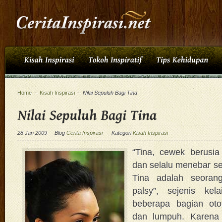
Home
~
Kisah Inspirasi
~
Nilai Sepuluh Bagi Tina
28 Jan 2009
Blog
Cerita Inspirasi
Kategori
Kisah Inspirasi
“Tina, cewek berusia
dan selalu menebar se
Tina adalah seorang
palsy”, sejenis kel
beberapa bagian oto
dan lumpuh. Karena k