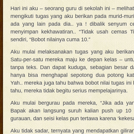
Hari ini aku – seorang guru di sekolah ini – meliha
mengikuti tugas yang aku berikan pada murid-mu
ada yang lain pada dia.. ya ! dibalik senyum ce
menyimpan kekhawatiran.. “Tidak usah cemas Ti
sendiri, “Bobot nilainya cuma 10.”
Aku mulai melaksanakan tugas yang aku berikan
Satu-per-satu mereka maju ke depan kelas – unt
tanpa teks. Dan dapat kuduga, sebagian besar da
hanya bisa menghapal sepotong dua potong kata 
Yah.. mereka juga tahu bahwa bobot nilai tugas ini 
tahu, mereka tidak begitu serius mempelajarinya.
Aku mulai bergurau pada mereka, “Jika ada yan
Bapak akan langsung suruh kalian push up 10 ka
gurauan, dan seisi kelas pun tertawa karena ‘kekesa
Aku tidak sadar, ternyata yang mendapatkan gilira