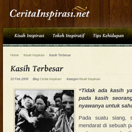
Home
~
Kisah Inspirasi
~
Kasih Terbesar
10 Feb 2009
Blog
Cerita Inspirasi
Kategori
Kisah Inspirasi
“Tidak ada kasih ya
pada kasih seoran
nyawanya untuk sah
Pada suatu siang, s
mendarat di sebuah p