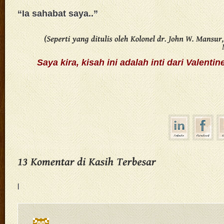
“Ia sahabat saya..”
(Seperti
yang
ditulis
oleh
Kolonel
dr.
John
W.
Mansur,
Saya kira,
kisah ini adalah inti dari Valenti
|