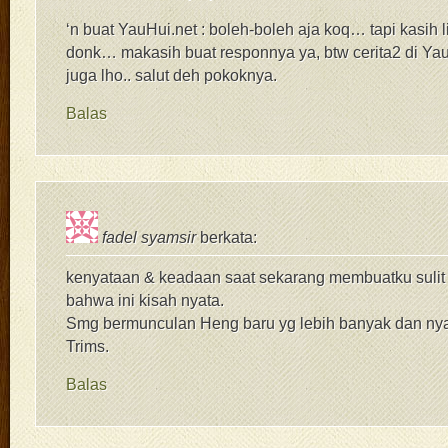
‘n buat YauHui.net : boleh-boleh aja koq… tapi kasih l
donk… makasih buat responnya ya, btw cerita2 di Y
juga lho.. salut deh pokoknya.
Balas
fadel syamsir
berkata:
kenyataan & keadaan saat sekarang membuatku sulit
bahwa ini kisah nyata.
Smg bermunculan Heng baru yg lebih banyak dan nya
Trims.
Balas