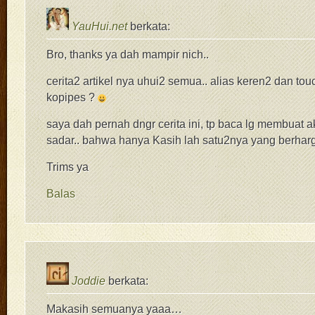
YauHui.net
berkata:
Bro, thanks ya dah mampir nich..
cerita2 artikel nya uhui2 semua.. alias keren2 dan tou
kopipes ?
saya dah pernah dngr cerita ini, tp baca lg membuat a
sadar.. bahwa hanya Kasih lah satu2nya yang berharg
Trims ya
Balas
Joddie
berkata:
Makasih semuanya yaaa…