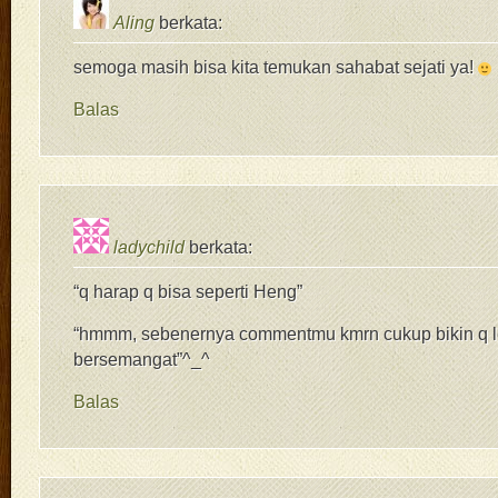
Aling
berkata:
semoga masih bisa kita temukan sahabat sejati ya!
Balas
ladychild
berkata:
“q harap q bisa seperti Heng”
“hmmm, sebenernya commentmu kmrn cukup bikin q l
bersemangat”^_^
Balas