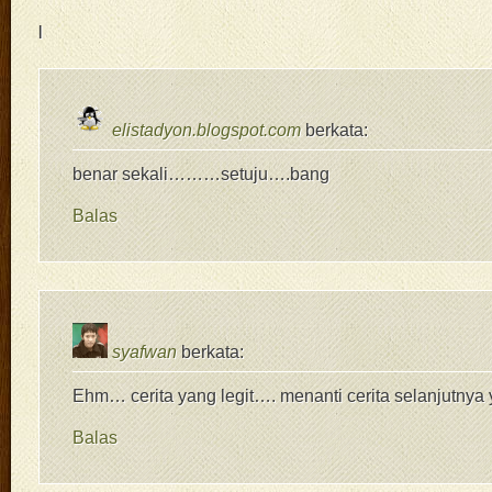
|
elistadyon.blogspot.com
berkata:
benar sekali………setuju….bang
Balas
syafwan
berkata:
Ehm… cerita yang legit…. menanti cerita selanjutnya 
Balas