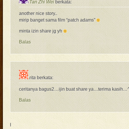
Tan Zhi Wei
berkata:
another nice story..
mirip banget sama film “patch adams”
minta izin share jg yh
Balas
rita
berkata:
ceritanya bagus2…ijin buat share ya…terima kasih…
Balas
|