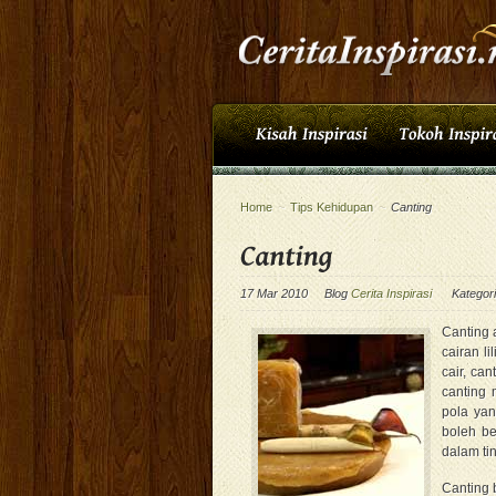
Home
~
Tips Kehidupan
~
Canting
17 Mar 2010
Blog
Cerita Inspirasi
Kategor
Canting
cairan l
cair, ca
canting 
pola ya
boleh be
dalam tin
Canting 