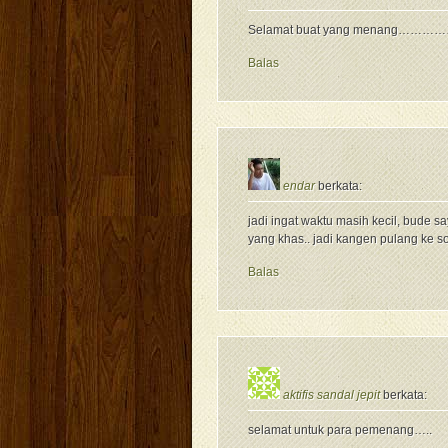
Selamat buat yang menang………
Balas
endar
berkata:
jadi ingat waktu masih kecil, bude 
yang khas.. jadi kangen pulang ke s
Balas
aktifis sandal jepit
berkata:
selamat untuk para pemenang…..