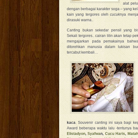
alat pel
dengan berbagai karakter soga – yang kela
kain yang tergores oleh
cucuk
nya menja
dirasuki warna..
Canting bukan sekedar pensil yang bi
Sekali tergores.. cairan lilin akan tetap p
mengajarkan pada pemakainya bahw
ditorehkan manusia dalam lukisan bu
tercabut kembali…
kaca
. Souvenir canting ini saya bagi ke
Award beberapa waktu lalu -tentunya b
Elistadyon
,
Syafwa
n,
Cucu Haris
,
Matah