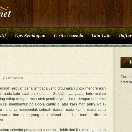
Current
i
Tips Kehidupan
preferr
 adalah sebuah pena tembaga yang digunakan untuk menorehkan
ilin pada kain -saat batik dibuat. Setelah
nyamplung
terisi malam
nting ditiup dengan rasa oleh pemiliknya – lalu.. dengan berirama
mulai membentuk pola-pola cantik di atas kain mori putih. Pola-
ng nantinya membentuk sebuah daerah pada kain.. mana yang
rwarna dan mana yang tidak -disaat nanti kain mori itu dicelup
ta.
bukan sekedar pena untuk menulis – lebih dari itu, canting adalah