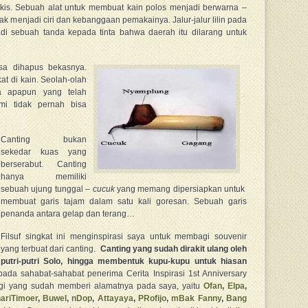
ukis. Sebuah alat untuk membuat kain polos menjadi berwarna –
k menjadi ciri dan kebanggaan pemakainya. Jalur-jalur lilin pada
di sebuah tanda kepada tinta bahwa daerah itu dilarang untuk
sa dihapus bekasnya.
ekat di kain. Seolah-olah
a apapun yang telah
mi tidak pernah bisa
Canting bukan
sekedar kuas yang
berserabut. Canting
hanya memiliki
sebuah ujung tunggal –
cucuk
yang memang dipersiapkan untuk
membuat garis tajam dalam satu kali goresan. Sebuah garis
penanda antara gelap dan terang…
Filsuf singkat ini menginspirasi saya untuk membagi souvenir
yang terbuat dari canting.
Canting yang sudah dirakit ulang oleh
putri-putri Solo, hingga membentuk kupu-kupu untuk
hiasan
pada sahabat-sahabat penerima Cerita Inspirasi 1st Anniversary
agi yang sudah memberi alamatnya pada saya, yaitu
Ofan
,
Elpa
,
ariTimoer
,
Buwel
,
nDop
,
Attayaya
,
PRofijo
,
mBak Fanny
,
Bang