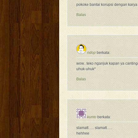
pokoke bantai korupsi dengan kary
Balas
ndop
berkata:
wow.. teko nganjuk kapan ya canti
uhuk-uhuk*
Balas
kunto
berkata:
slamatt….. slamatt…..
hehhee