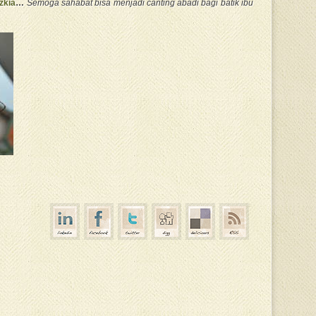
zkia
…
Semoga sahabat bisa menjadi canting abadi bagi batik ibu