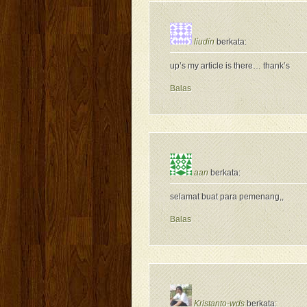
liudin
berkata:
up’s my article is there… thank’s
Balas
aan
berkata:
selamat buat para pemenang,,
Balas
Kristanto-wds
berkata: