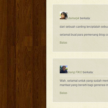
damalyk
berkata:
dari sebuah canting terciptalah seb
selamat buat para pemenang blog co
Balas
bang FIKO
berkata:
Wah, selamat untuk yang sudah me
manfaat yang berarti bagi generasi
Balas