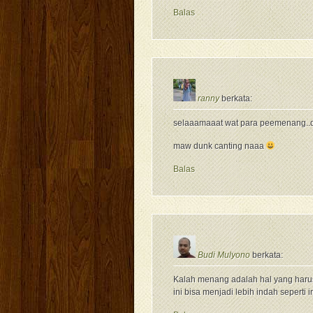
Balas
ranny
berkata:
selaaamaaat wat para peemenang..d
maw dunk canting naaa
Balas
Budi Mulyono
berkata:
Kalah menang adalah hal yang haru
ini bisa menjadi lebih indah sepert