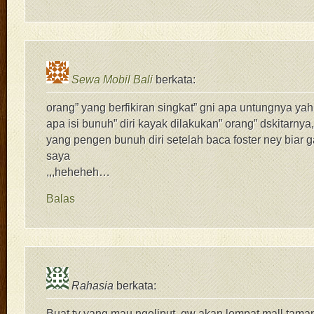
Sewa Mobil Bali
berkata:
orang” yang berfikiran singkat” gni apa untungnya yah
apa isi bunuh” diri kayak dilakukan” orang” dskitarny
yang pengen bunuh diri setelah baca foster ney biar 
saya
,,,heheheh…
Balas
Rahasia
berkata:
Buat tv yang mau ngeliput, gw akan lompat mall tama