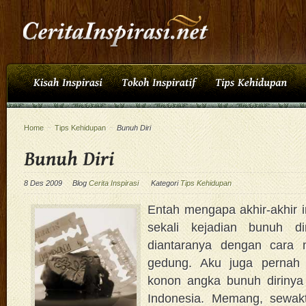
Home
~
Tips Kehidupan
~
Bunuh Diri
8 Des 2009
Blog
Cerita Inspirasi
Kategori
Tips Kehidupan
Entah mengapa akhir-akhir i
sekali kejadian bunuh d
diantaranya dengan cara m
gedung. Aku juga pernah 
konon angka bunuh dirinya 
Indonesia. Memang, sewakt