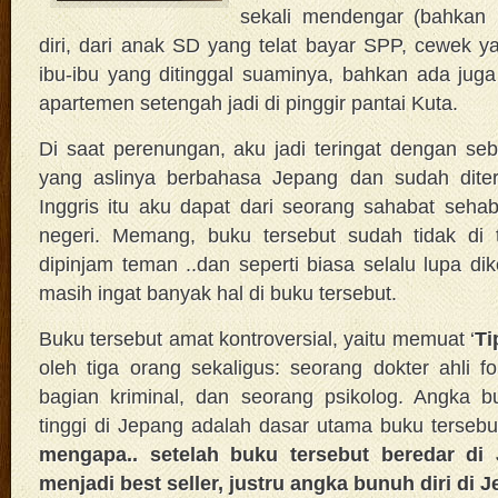
sekali mendengar (bahkan m
diri, dari anak SD yang telat bayar SPP, cewek ya
ibu-ibu yang ditinggal suaminya, bahkan ada juga 
apartemen setengah jadi di pinggir pantai Kuta.
Di saat perenungan, aku jadi teringat dengan s
yang aslinya berbahasa Jepang dan sudah dite
Inggris itu aku dapat dari seorang sahabat sehab
negeri. Memang, buku tersebut sudah tidak di 
dipinjam teman ..dan seperti biasa selalu lupa di
masih ingat banyak hal di buku tersebut.
Buku tersebut amat kontroversial, yaitu memuat ‘
Ti
oleh tiga orang sekaligus: seorang dokter ahli fo
bagian kriminal, dan seorang psikolog. Angka b
tinggi di Jepang adalah dasar utama buku tersebut
mengapa.. setelah buku tersebut beredar di
menjadi best seller, justru angka bunuh diri di