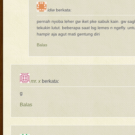
idiw
berkata:
pernah nyoba leher gw iket pke sabuk kain. gw sagk
tekukin lutut. beberapa saat lsg lemes n ngefly. un
hampir aja agut mati gentung diri
Balas
mr. x
berkata:
g
Balas