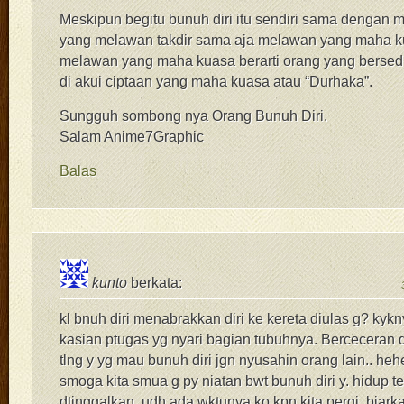
Meskipun begitu bunuh diri itu sendiri sama dengan m
yang melawan takdir sama aja melawan yang maha k
melawan yang maha kuasa berarti orang yang bersedia
di akui ciptaan yang maha kuasa atau “Durhaka”.
Sungguh sombong nya Orang Bunuh Diri.
Salam Anime7Graphic
Balas
kunto
berkata:
kl bnuh diri menabrakkan diri ke kereta diulas g? kykny
kasian ptugas yg nyari bagian tubuhnya. Berceceran
tlng y yg mau bunuh diri jgn nyusahin orang lain.. he
smoga kita smua g py niatan bwt bunuh diri y. hidup te
dtinggalkan, udh ada wktunya ko kpn kita pergi. biark