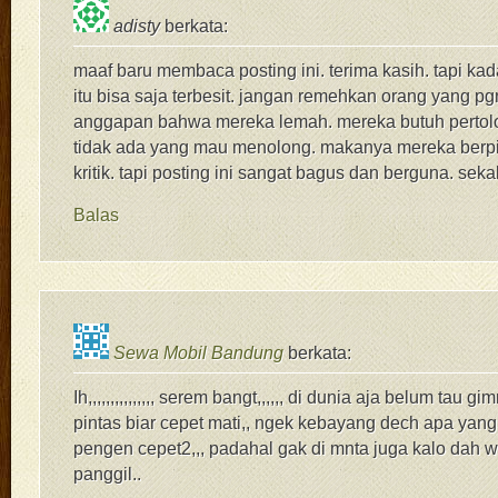
adisty
berkata:
maaf baru membaca posting ini. terima kasih. tapi kad
itu bisa saja terbesit. jangan remehkan orang yang p
anggapan bahwa mereka lemah. mereka butuh pertolon
tidak ada yang mau menolong. makanya mereka berpiki
kritik. tapi posting ini sangat bagus dan berguna. sekal
Balas
Sewa Mobil Bandung
berkata:
Ih,,,,,,,,,,,,,,, serem bangt,,,,,, di dunia aja belum tau g
pintas biar cepet mati,, ngek kebayang dech apa yan
pengen cepet2,,, padahal gak di mnta juga kalo dah w
panggil..