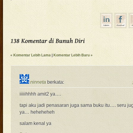
« Komentar Lebih Lama
|
Komentar Lebih Baru »
ninneta
berkata:
iiiiihhhh amit2 ya….
tapi aku jadi penasaran juga sama buku itu…. seru jug
ya… heheheheh
salam kenal ya