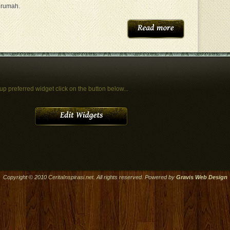
 rumah.
 up preferred widget click on the button below...
Copyright © 2010
CeritaInspirasi.net
. All rights reserved. Powered by
Gravis
Web Design