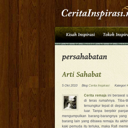
5 Okt 2010
Blog
Cerita Inspirasi
Kategori
Cerita remaja
ini berawal 
di teras rumahnya. Tiba-
tersungkur tepat di depan 
luar. Tanpa berpikir pan
mengumpulkan barang-barangnya yang b
barang lain yang dibawa remaja itu akhir
kaki pemuda itu terluka, maka Rafi memi