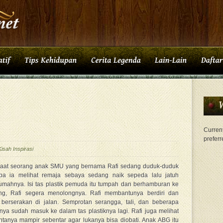
Current
preferr
Kisah Inspirasi
saat seorang anak SMU yang bernama Rafi sedang duduk-duduk
tiba ia melihat remaja sebaya sedang naik sepeda lalu jatuh
rumahnya. Isi tas plastik pemuda itu tumpah dan berhamburan ke
jang, Rafi segera menolongnya. Rafi membantunya berdiri dan
erserakan di jalan. Semprotan serangga, tali, dan beberapa
nya sudah masuk ke dalam tas plastiknya lagi. Rafi juga melihat
ntanya mampir sebentar agar lukanya bisa diobati. Anak ABG itu