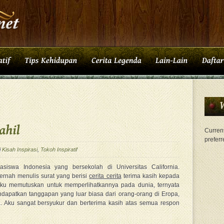
Current
preferr
i
Kisah Inspirasi
,
Tokoh Inspiratif
iswa Indonesia yang bersekolah di Universitas California.
ernah menulis surat yang berisi
cerita cerita
terima kasih kepada
aku memutuskan untuk memperlihatkannya pada dunia, ternyata
endapatkan tanggapan yang luar biasa dari orang-orang di Eropa,
a. Aku sangat bersyukur dan berterima kasih atas semua respon