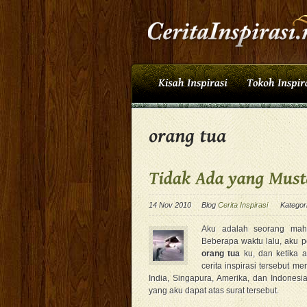
14 Nov 2010
Blog
Cerita Inspirasi
Kategor
Aku adalah seorang mahas
Beberapa waktu lalu, aku p
orang tua
ku, dan ketika 
cerita inspirasi tersebut m
India, Singapura, Amerika, dan Indonesi
yang aku dapat atas surat tersebut.